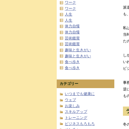
ワーク
派
ワーク
も
人生
人生
体力自慢
私
体力自慢
当
芸術鑑賞
た
芸術鑑賞
趣味と生きがい
し
趣味と生きがい
い
食べ歩き
食べ歩き
ビ
事
カテゴリー
逆
いつまでも健康に
も
ウェブ
お楽しみ
スキルアップ
トレーニング
ビジネスもろもろ
冬