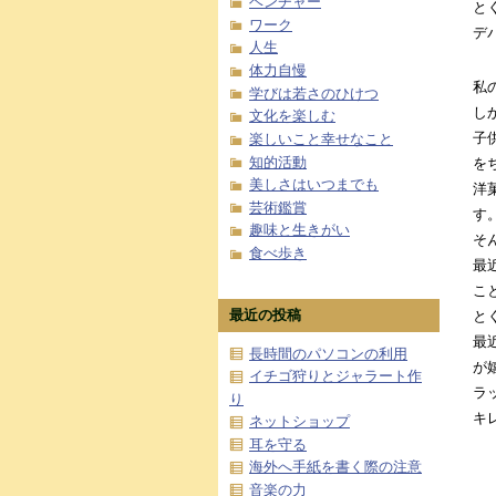
ベンチャー
と
ワーク
デ
人生
体力自慢
私
学びは若さのひけつ
し
文化を楽しむ
子
楽しいこと幸せなこと
知的活動
を
美しさはいつまでも
洋
芸術鑑賞
す
趣味と生きがい
そ
食べ歩き
最
こ
最近の投稿
と
最
長時間のパソコンの利用
が
イチゴ狩りとジャラート作
ラ
り
キ
ネットショップ
耳を守る
海外へ手紙を書く際の注意
音楽の力