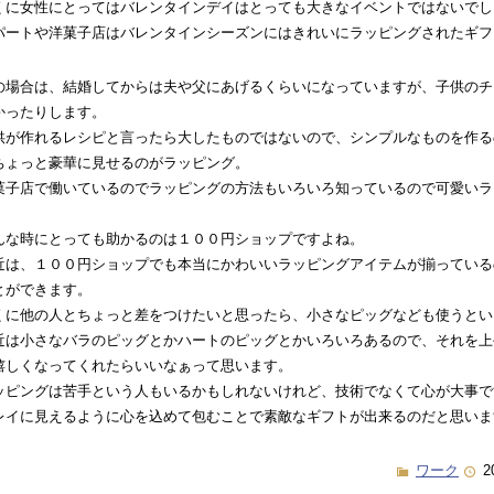
くに女性にとってはバレンタインデイはとっても大きなイベントではないでし
パートや洋菓子店はバレンタインシーズンにはきれいにラッピングされたギフ
の場合は、結婚してからは夫や父にあげるくらいになっていますが、子供のチ
かったりします。
供が作れるレシピと言ったら大したものではないので、シンプルなものを作る
ちょっと豪華に見せるのがラッピング。
菓子店で働いているのでラッピングの方法もいろいろ知っているので可愛いラ
。
んな時にとっても助かるのは１００円ショップですよね。
近は、１００円ショップでも本当にかわいいラッピングアイテムが揃っている
とができます。
くに他の人とちょっと差をつけたいと思ったら、小さなピッグなども使うとい
近は小さなバラのピッグとかハートのピッグとかいろいろあるので、それを上
嬉しくなってくれたらいいなぁって思います。
ッピングは苦手という人もいるかもしれないけれど、技術でなくて心が大事で
レイに見えるように心を込めて包むことで素敵なギフトが出来るのだと思いま
ワーク
2