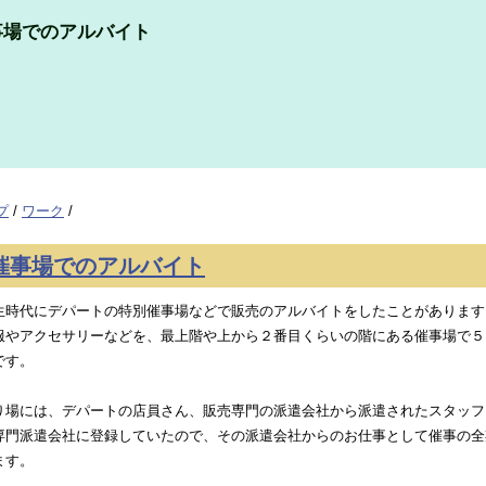
事場でのアルバイト
プ
/
ワーク
/
催事場でのアルバイト
生時代にデパートの特別催事場などで販売のアルバイトをしたことがあります
服やアクセサリーなどを、最上階や上から２番目くらいの階にある催事場で５
です。
り場には、デパートの店員さん、販売専門の派遣会社から派遣されたスタッフ
専門派遣会社に登録していたので、その派遣会社からのお仕事として催事の全
ます。