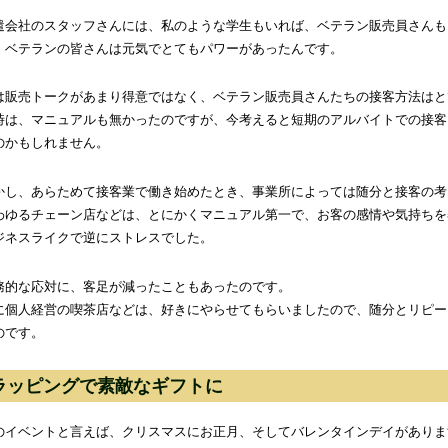
遣会社のスタッフさんには、私のような学生もいれば、ベテラン販売員さんも
、ベテランの皆さんは元気でとてもパワーがあったんです。
は販売トークがあまり得意ではなく、ベテラン販売員さんたちの接客方法はと
時は、マニュアルも無かったのですが、今考えると短期のアルバイトでの接客
のかもしれません。
かし、あらためて接客業で働き始めたとき、事業所によっては随分と接客の考
わゆるチェーン店などは、とにかくマニュアル第一で、お客の感情や気持ちを
ジネスライクで逆にストレスでした。
務的な応対に、客足が減ったこともあったのです。
に個人経営の喫茶店などは、好きにやらせてもらいましたので、随分とリピー
のです。
ラッピングで素敵なギフトに
のイベントと言えば、クリスマスにお正月、そしてバレンタインデイがありま