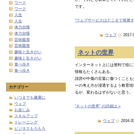
ワーク
です。
ワーク
人生
“ウェブサービスはどこまで発展する
人生
体力自慢
体力自慢
ウェブ
2017.
芸術鑑賞
芸術鑑賞
ネットの世界
趣味と生きがい
趣味と生きがい
食べ歩き
インターネット上には便利で役に
食べ歩き
情報もたくさんある。
誹謗や中傷の言葉に傷つくことも
ーの考え方が浸透するよう教育現
カテゴリー
るが、変わるはずがないと思う。
いつまでも健康に
ウェブ
“ネットの世界” の詳細は »
お楽しみ
スキルアップ
ウェブ
2016.0
トレーニング
ビジネスもろもろ