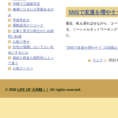
沖縄で三線販売店
健康になるには実践あるの
SNSで友達を増やそ
み
早寝早起き
最近、私も遅ればせながら、ユー
運動器具のリユース
る、ソーシャルネットワーキング
仕事と育児の両立のため朝
た。
型に転換
お取り寄せ
女性が退職しないでよい社
“SNSで友達を増やそう” の詳細は 
会にするには
相続も税金も国民性によっ
ウェブ
2012.
て違う
お肌スベスベ
© 2026
LIFE UP 大作戦！！
All rights reserved.