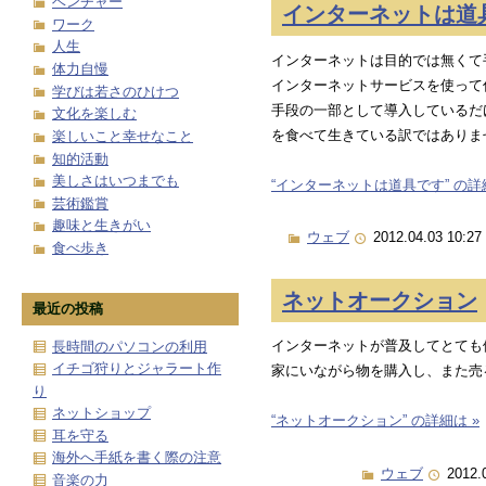
ベンチャー
インターネットは道
ワーク
人生
インターネットは目的では無くて
体力自慢
インターネットサービスを使って
学びは若さのひけつ
手段の一部として導入しているだ
文化を楽しむ
を食べて生きている訳ではありま
楽しいこと幸せなこと
知的活動
美しさはいつまでも
“インターネットは道具です” の詳細
芸術鑑賞
趣味と生きがい
ウェブ
2012.04.03 10:27
食べ歩き
ネットオークション
最近の投稿
インターネットが普及してとても
長時間のパソコンの利用
イチゴ狩りとジャラート作
家にいながら物を購入し、また売
り
ネットショップ
“ネットオークション” の詳細は »
耳を守る
海外へ手紙を書く際の注意
ウェブ
2012.
音楽の力