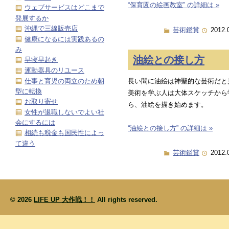
“保育園の絵画教室” の詳細は »
ウェブサービスはどこまで
発展するか
沖縄で三線販売店
芸術鑑賞
2012.
健康になるには実践あるの
み
油絵との接し方
早寝早起き
運動器具のリユース
仕事と育児の両立のため朝
長い間に油絵は神聖的な芸術だと
型に転換
美術を学ぶ人は大体スケッチから
お取り寄せ
ら、油絵を描き始めます。
女性が退職しないでよい社
会にするには
“油絵との接し方” の詳細は »
相続も税金も国民性によっ
て違う
芸術鑑賞
2012.
© 2026
LIFE UP 大作戦！！
All rights reserved.