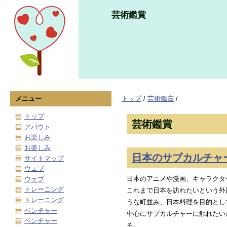
芸術鑑賞
メニュー
トップ
/
芸術鑑賞
/
トップ
芸術鑑賞
アバウト
お楽しみ
お楽しみ
日本のサブカルチャ
サイトマップ
ウェブ
日本のアニメや漫画、キャラクタ
ウェブ
トレーニング
これまで日本を訪れたいという外
トレーニング
うな町並み、日本料理を目的とし
ベンチャー
中心にサブカルチャーに触れたい
ベンチャー
る。