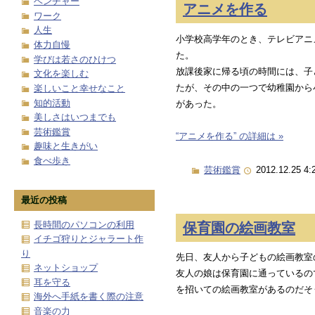
ベンチャー
アニメを作る
ワーク
人生
小学校高学年のとき、テレビアニ
体力自慢
た。
学びは若さのひけつ
放課後家に帰る頃の時間には、子
文化を楽しむ
たが、その中の一つで幼稚園から
楽しいこと幸せなこと
知的活動
があった。
美しさはいつまでも
芸術鑑賞
“アニメを作る” の詳細は »
趣味と生きがい
食べ歩き
芸術鑑賞
2012.12.25 4:
最近の投稿
長時間のパソコンの利用
保育園の絵画教室
イチゴ狩りとジャラート作
り
先日、友人から子どもの絵画教室
ネットショップ
友人の娘は保育園に通っているの
耳を守る
を招いての絵画教室があるのだそ
海外へ手紙を書く際の注意
音楽の力