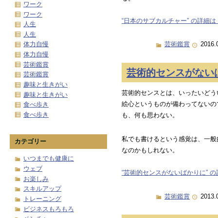
ワーク
ワーク
“日本のサブカルチャー” の詳細は 
人生
人生
体力自慢
芸術鑑賞
2016.
体力自慢
芸術鑑賞
芸術的センスがない
芸術鑑賞
趣味と生きがい
芸術的センスとは、いったいどう
趣味と生きがい
絵心というものが備わってないの
食べ歩き
食べ歩き
も、何も思わない。
私でも書けるという感覚は、一般
カテゴリー
なのかもしれない。
いつまでも健康に
ウェブ
“芸術的センスがないばかりに” の
お楽しみ
スキルアップ
芸術鑑賞
2013.
トレーニング
ビジネスもろもろ