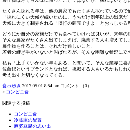
農作物はさくらんぼに限ったことではないが、採れないとき
たくさん採れる年は、他の農家でもたくさん採れているので
「採れにくい天候が続いたのに、うちだけ例年以上の出来だ
天候に大きく翻弄される「博打の商売ですよ」とおっしゃる
どうにか自分の家族だけでも食べていければ良いが、来年の
そんな農家がたくさん出てしまえば、廃業する人も増えてし
農作物を作ることは、それだけ難しいこと。
若者の継ぎ手がいないと叫ばれるが、そんな困難な状況に立
私も「上手くいかない年もある」と聞いて、そんな業界に喜
佐藤錦というブランドとなれば、挑戦する人もいるかもしれ
考え出すと切なくなってくる。
食べ歩き
2017.05.01 8:54 pm
コメント （0）
«
コンビニ食
関連する投稿
コンビニ食
冷蔵庫の配置
麻婆豆腐の思い出