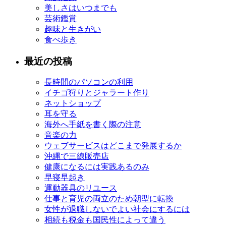
美しさはいつまでも
芸術鑑賞
趣味と生きがい
食べ歩き
最近の投稿
長時間のパソコンの利用
イチゴ狩りとジャラート作り
ネットショップ
耳を守る
海外へ手紙を書く際の注意
音楽の力
ウェブサービスはどこまで発展するか
沖縄で三線販売店
健康になるには実践あるのみ
早寝早起き
運動器具のリユース
仕事と育児の両立のため朝型に転換
女性が退職しないでよい社会にするには
相続も税金も国民性によって違う