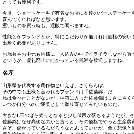
とっても便利です。
今度、ショートケーキで有名なお店に友達のバースデーケー
喜んでくれればなと思います。
重いものを買う時も、通販で調べますね。
性能とかブランドとか、特にこだわりが無ければ価格の安い
出歩く必要がありません。
お歳暮やお中元も同様に、人込みの中でイライラしながら買
というか、虚礼廃止に向かっている風潮を歓迎しますね。
名産
山形県を代表する農作物といえば、さくらんぼ。
その中でも王様と言われるブランドは「佐藤錦」だ。
私は食べたことがないが、桐箱に入った佐藤錦はまさにさく
いつか自分へのご褒美として取り寄せてみたいものだ。
大きなL玉のばら売りとなると少し値段が落ちるようだが、
佐藤錦はなぜ高価なのかと言うと、その価格でやっと生産農
さぞ、儲かっているんだろうなと思っていたが、全く想像と