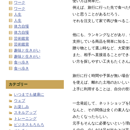
使い方は簡単だ。
ワーク
例えば、旅行に行った先で食べた
ワーク
いと思うことがあるだろう。
人生
人生
それを注文して家で再び食べるこ
体力自慢
体力自慢
他にも、ランキングなどがあり、
芸術鑑賞
支持している商品を簡単に知るこ
芸術鑑賞
贈り物として選ぶ時など、大変便
趣味と生きがい
また、相手へ直接送ることができ
趣味と生きがい
い方を探しやすい工夫もたくさん
食べ歩き
食べ歩き
旅行に行く時間や予算が無い場合
を使えば、離れた土地のおいしい
カテゴリー
上手に利用することは、自分の世
いつまでも健康に
ウェブ
一念発起して、ネットショップを
お楽しみ
なんと、その関係は全くの素人な
スキルアップ
みたくなったらしい。
トレーニング
元手もそんなに必要ないという理
ビジネスもろもろ
ものの、少しだけ足が出たとは言