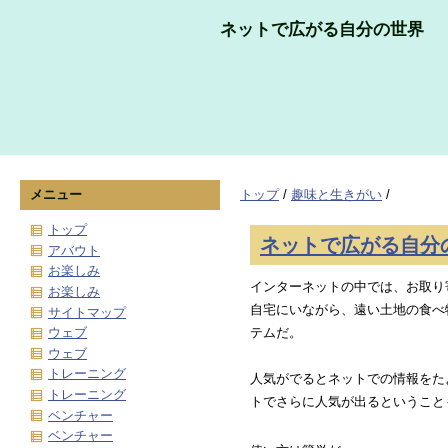
ネットで広がる自分の世界
メニュー
トップ
/
趣味と生きがい
/
トップ
ネットで広がる自分
アバウト
お楽しみ
インターネットの中では、お取り
お楽しみ
自宅にいながら、遠い土地の食べ
サイトマップ
ウェブ
テムだ。
ウェブ
トレーニング
人気がでるとネットでの情報をた
トレーニング
トでさらに人気が出るということ
ベンチャー
ベンチャー