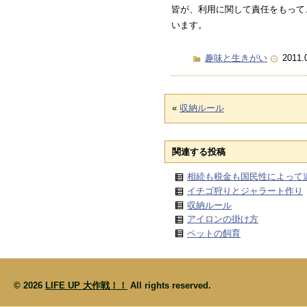
皆が、利用に関して責任をもって
います。
趣味と生きがい
2011.
«
収納ルール
関連する投稿
相続も税金も国民性によって
イチゴ狩りとジャラート作り
収納ルール
アイロンの掛け方
ペットの飼育
© 2026
LIFE UP 大作戦！！
All rights reserved.