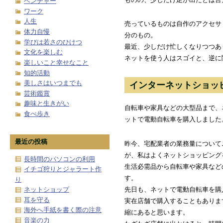
ベンチャー
ワーク
人生
売っているものは自作のアクセサ
体力自慢
分のもの。
学びは若さのひけつ
最近、少しだけ忙しくなりつつあ
文化を楽しむ
ネットを使う人はスゴイと、逆に
楽しいこと幸せなこと
知的活動
美しさはいつまでも
インターネットショッ
芸術鑑賞
趣味と生きがい
自転車や家具などの大型品まで、
食べ歩き
ットで電動自転車を購入しました
最近の投稿
昨今、宅配業者の業務量について
が、私はよくネットショッピング
長時間のパソコンの利用
生活必需品から自転車や家具など
イチゴ狩りとジャラート作
す。
り
先日も、ネットで電動自転車を購
ネットショップ
耳を守る
実在店舗で購入することもありま
海外へ手紙を書く際の注意
縮にあると思います。
音楽の力