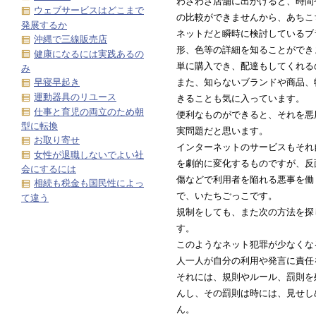
わざわざ店舗に出かけると、時間
ウェブサービスはどこまで
の比較ができませんから、あちこ
発展するか
ネットだと瞬時に検討しているブ
沖縄で三線販売店
形、色等の詳細を知ることができ
健康になるには実践あるの
単に購入でき、配達もしてくれる
み
また、知らないブランドや商品、
早寝早起き
運動器具のリユース
きることも気に入っています。
仕事と育児の両立のため朝
便利なものができると、それを悪
型に転換
実問題だと思います。
お取り寄せ
インターネットのサービスもそれ
女性が退職しないでよい社
を劇的に変化するものですが、反
会にするには
傷などで利用者を陥れる悪事を働
相続も税金も国民性によっ
で、いたちごっこです。
て違う
規制をしても、また次の方法を探
す。
このようなネット犯罪が少なくな
人一人が自分の利用や発言に責任
それには、規則やルール、罰則を
んし、その罰則は時には、見せし
ん。